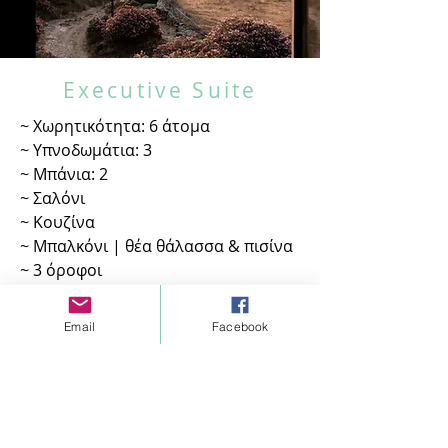
Executive Suite
~ Χωρητικότητα: 6 άτομα
~ Υπνοδωμάτια: 3
~ Μπάνια: 2
~ Σαλόνι
~ Κουζίνα
~ Μπαλκόνι | θέα θάλασσα & πισίνα
~ 3 όροφοι
~ ιδιωτικό parking
~ πρόσβαση στην πισίνα
Email
Facebook