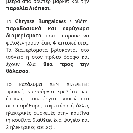
μέτρα από σουπερ μαρκετ και την
παραλία Λιόπεσι
.
Το
Chryssa Bungalows
διαθέτει
παραδοσιακά και ευρύχωρα
διαμερίσματα
που μπορούν να
φιλοξενήσουν
έως 4 επισκέπτ
ες
.
Τα διαμερίσματα βρίσκονται στο
ισόγειο ή στον πρώτο όροφο και
έχουν όλα
θέα προς την
θάλασσα
.
Tο κατάλυμα ΔΕΝ ΔΙΑΘΕΤΕΙ:
πρωινό, καινούργια κρεβάτια και
έπιπλα, καινούργια κουφώματα
στα παράθυρα, καφετιέρα ή άλλες
ηλεκτρικές συσκευές στην κουζίνα
(η κουζίνα διαθέτει ένα ψυγείο και
2 ηλεκτρικές εστίες) .