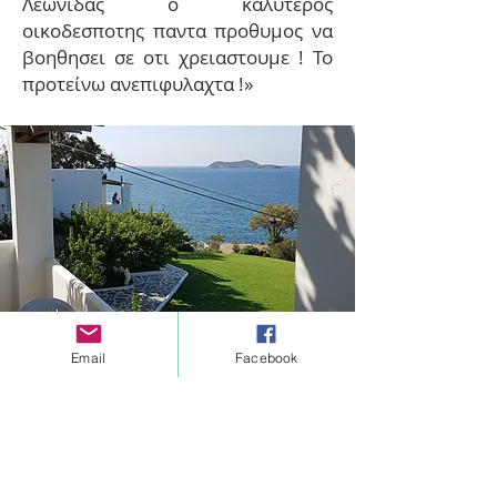
Λεωνίδας ο καλύτερος
οικοδεσποτης παντα προθυμος να
βοηθησει σε οτι χρειαστουμε ! Το
προτείνω ανεπιφυλαχτα !»
Email
Facebook
1 Bedroom
Sea View
~ Χωρητικότητα: 4 άτομα
~ Υπνοδωμάτια: 1