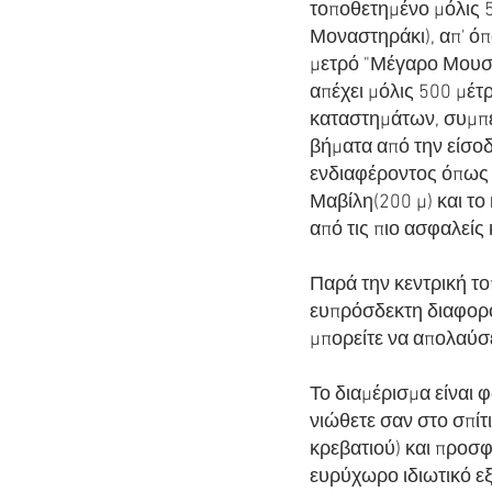
τοποθετημένο μόλις 5
Μοναστηράκι), απ' ό
μετρό "Μέγαρο Μουσικ
απέχει μόλις 500 μέτ
καταστημάτων, συμπερ
βήματα από την είσοδ
ενδιαφέροντος όπως τ
Μαβίλη(200 μ) και το 
από τις πιο ασφαλείς
Παρά την κεντρική το
ευπρόσδεκτη διαφορο
μπορείτε να απολαύσ
Το διαμέρισμα είναι 
νιώθετε σαν στο σπίτ
κρεβατιού) και προσφ
ευρύχωρο ιδιωτικό ε