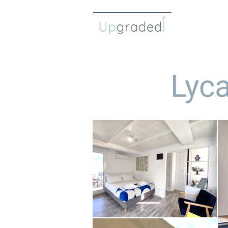
η ομάδ
Lyca