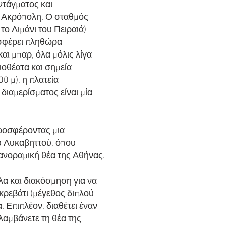
ντάγματος και
ην Ακρόπολη. Ο σταθμός
ο Λιμάνι του Πειραιά)
ροσφέρει πληθώρα
ι μπαρ, όλα μόλις λίγα
ιοθέατα και σημεία
 μ), η πλατεία
 διαμερίσματος είναι μία
προσφέροντας μια
υ Λυκαβηττού, όπου
πανοραμική θέα της Αθήνας.
πλα και διακόσμηση για να
 κρεβάτι (μέγεθος διπλού
. Επιπλέον, διαθέτει έναν
λαμβάνετε τη θέα της