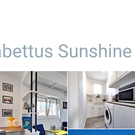
α μας
υπηρεσίες
καταλύματα
δείγματα
bettus Sunshine 