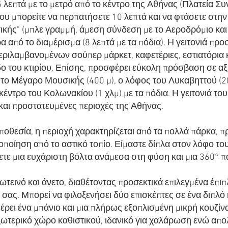
 λεπτά με το μετρό από το κέντρο της Αθήνας (Πλατεία Συ
που μπορείτε να περπατήσετε 10 λεπτά και να φτάσετε στ
ής" (μπλε γραμμή, άμεση σύνδεση με το Αεροδρόμιο και τ
ρα από το διαμέρισμα (8 λεπτά με τα πόδια). Η γειτονιά π
ιλαμβανομένων σούπερ μάρκετ, καφετέριες, εστιατόρια κα
ο του κτιρίου. Επίσης, προσφέρει εύκολη πρόσβαση σε αξ
ο Μέγαρο Μουσικής (400 μ), ο λόφος του Λυκαβηττού (200
κέντρο του Κολωνακίου (1 χλμ) με τα πόδια. Η γειτονιά του
 και προστατευμένες περιοχές της Αθήνας.
ποθεσία, η περιοχή χαρακτηρίζεται από τα πολλά πάρκα, 
ποίηση από το αστικό τοπίο. Είμαστε δίπλα στον λόφο το
ετε μια ευχάριστη βόλτα ανάμεσα στη φύση και μια 360° 
φωτεινό και άνετο, διαθέτοντας προσεκτικά επιλεγμένα έπι
ι σας. Μπορεί να φιλοξενήσει δύο επισκέπτες σε ένα διπλό
έρει ένα μπάνιο και μια πλήρως εξοπλισμένη μικρή κουζίνα
ξωτερικό χώρο καθιστικού, ιδανικό για χαλάρωση ενώ απο