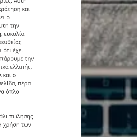
ίες. Αυτή 
κράτηση και 
ει ο 
υτή την 
, ευκολία 
πευθείας 
 ότι έχει 
 πάρουμε την 
ικά ελλιπής, 
 και ο 
ελίδα, πέρα 
να όπλο 
νάλι πώλησης 
Η χρήση των 
 