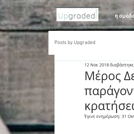
η ομάδ
Posts by Upgraded
12 Νοε 2018
διαβάστηκε
Μέρος Δε
παράγον
κρατήσε
Έγινε ενημέρωση:
31 Οκ