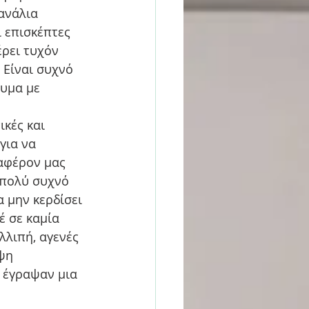
ανάλια 
 επισκέπτες 
ρει τυχόν 
Είναι συχνό 
λυμα με 
κές και 
για να 
αφέρον μας 
 πολύ συχνό 
 μην κερδίσει 
έ σε καμία 
λλιπή, αγενές 
ψη 
 έγραψαν μια 
 