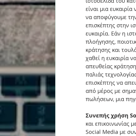
ιστοσελίδα του κα
είναι μια ευκαιρία
να αποφύγουμε την 
επισκέπτης στην ισ
ευκαιρία. Εάν η ισ
πλοήγησης, ποιοτι
κράτησης και τουλάχ
χαθεί η ευκαιρία ν
απευθείας κράτηση.
παλιάς τεχνολογίας
επισκέπτης να απε
από μέρος με σημαν
πωλήσεων, μια πηγ
Συνεπής χρήση Soc
και επικοινωνίας μ
Social Media με συ