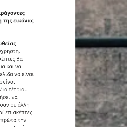
αράγοντες 
 της εικόνας 
υθείας 
ύχρηστη, 
κέπτες θα 
α και να 
λίδα να είναι 
 είναι 
Μια τέτοιου 
ήσει να 
σαν σε άλλη 
οί επισκέπτες 
 πρώτα την 