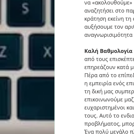
να «ακολουθούμε» μ
αναζητήσει στο πα
κράτηση εκείνη τη
αυξήσουμε τον αρι
αναγνωρισιμότητα μ
Καλή Βαθμολογία κ
από τους επισκέπτ
επηρεάζουν κατά μ
Πέρα από το επίπεδ
η εμπειρία ενός ε
τη δική μας συμπερ
επικοινωνούμε μαζί
ευχαριστημένοι κα
τους. Αυτό το ενδι
προβλήματος, μπορε
Ένα πολύ μεγάλο π