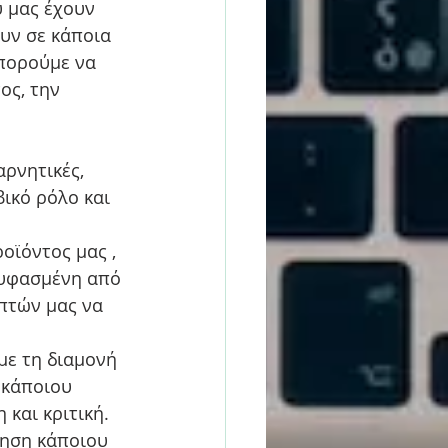
 μας έχουν 
υν σε κάποια 
πορούμε να 
ς, την 
αρνητικές, 
ικό ρόλο και 
οϊόντος μας , 
νυφασμένη από 
πτών μας να 
 
με τη διαμονή 
 κάποιου 
και κριτική. 
ηση κάποιου 