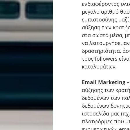
ενδιαφέροντος υλι
μεγάλο αριθμό θαυμ
εμπιστοσύνης μαζί 
αύξηση των κρατήσε
στα σωστά μέσα, μπ
να λειτουργήσει α
δραστηριότητα, άσ
τους followers είν
καταλυμάτων.
Email Marketing –
αύξησης των κρατή
δεδομένων των παλ
δεδομένων δυνητικ
ιστοσελίδα μας (πχ
πλατφόρμες που μπ
ενημερωτικών email