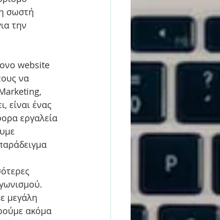
η σωστή 
ια την 
ονο website 
πους να 
Marketing, 
, είναι ένας 
ορα εργαλεία 
υμε 
παράδειγμα 
 
ότερες 
γωνισμού. 
ε μεγάλη 
ούμε ακόμα 