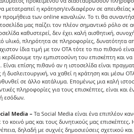
ταλύματος προκειμένου να διασταυρώσουν πληροφορ
 να μετατραπεί η κράτηση/ενδιαφέρον σε απευθείας 
προμήθεια των online καναλιών. Το τι θα συναντήσ
τοσελίδα μας παίζει τον πλέον σημαντικό ρόλο σε α
τοσελίδα καθυστερεί, δεν έχει καλή αισθητική, συνοχή
κό υλικό, πληρότητα σε πληροφορίες, δυνατότητα α
ιστον ίδια τιμή με τον OTA τότε το πιο πιθανό είναι
α κερδίσουμε την εμπιστοσύνη του επισκέπτη και να
 Είναι επίσης πιθανό αν η ιστοσελίδα είναι πραγματ
 ή δυσλειτουργική, να χαθεί η κράτηση και μέσω OTA
υθυνθεί σε άλλο κατάλυμα. Επομένως μια καλή ιστοσ
τικές πληροφορίες για τους επισκέπτες, είναι και έ
ή εσόδων. 
ial Media – 
Τα Social Media είναι ένα επιπλέον κα
ε το κοινό μας και τους δυνητικούς μας επισκέπτες
. 
νέπεια, δηλαδή με συχνές δημοσιεύσεις σχετικού και