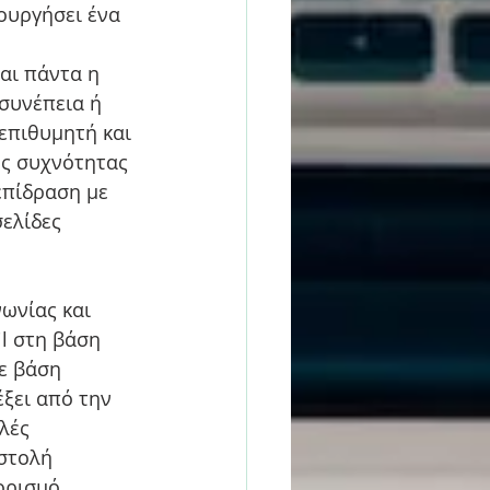
ουργήσει ένα 
 
αι πάντα η 
συνέπεια ή 
επιθυμητή και 
ς συχνότητας 
επίδραση με 
ελίδες 
ωνίας και 
l στη βάση 
ε βάση 
ξει από την 
λές 
στολή 
ορισμό 